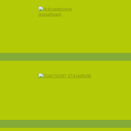
ς - Καματερού