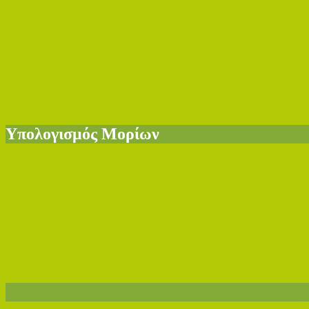
Υπολογισμός Μορίων
Χρήσιμες Διευθύνσεις Ίλιου - Πετρούπολη