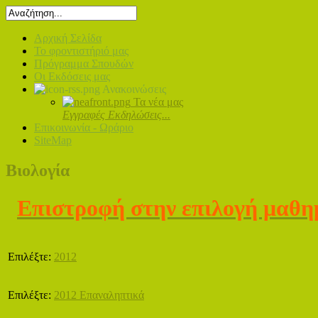
Αρχική Σελίδα
Το φροντιστήριό μας
Πρόγραμμα Σπουδών
Οι Εκδόσεις μας
Ανακοινώσεις
Τα νέα μας
Εγγραφές Εκδηλώσεις...
Επικοινωνία - Ωράριο
SiteMap
Βιολογία
Επιστροφή στην επιλογή μαθ
Επιλέξτε:
2012
Επιλέξτε:
2012 Επαναληπτικά