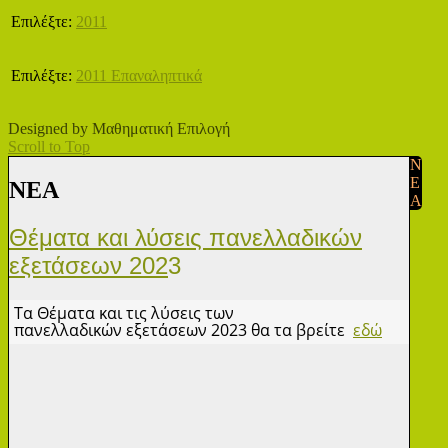
Επιλέξτε:
2011
Επιλέξτε:
2011 Επαναληπτικά
Designed by Μαθηματική Επιλογή
Scroll to Top
N
E
ΝΕA
A
Θέματα και λύσεις πανελλαδικών
εξετάσεων 202
3
Τα Θέματα και τις λύσεις των
πανελλαδικών εξετάσεων 2023 θα τα βρείτε
εδώ