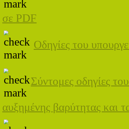
σε PDF
Οδηγίες του υπουργε
Σύντομες οδηγίες το
αυξημένης βαρύτητας και τ