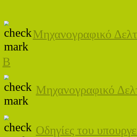
Μηχανογραφικό Δελ
Β
Μηχανογραφικό Δελ
Οδηγίες του υπουργε